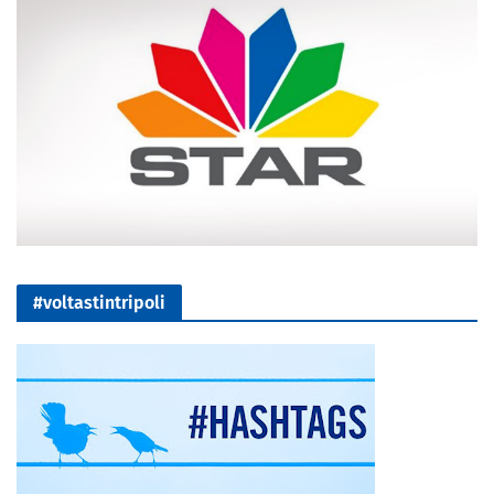
#voltastintripoli