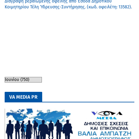
Διαγραφή βεβαιωμένης οφειλής από Έσοδα Δημοτικού
Κοιμητηρίου Τέλη Ύδρευσης-Συντήρησης. (κωδ. οφειλέτη: 13582).
VA MEDIA PR