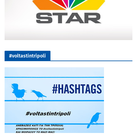
#voltastintripoli