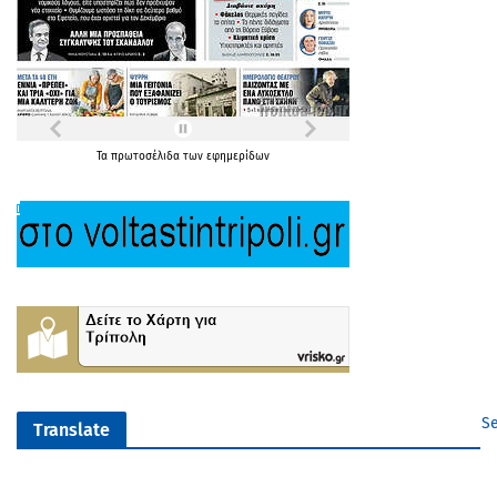
Τα
πρωτοσέλιδα
των
εφημερίδων
Se
Translate