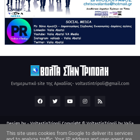
Ενημερωτικό site της Αρκαδίας- voltastintripoli@gmail.com
Design by -
VoltastinTripoli
Copyright © VoltastinTripoli by Valia
Abatzi Created by Valia Abatzi (2010)
This site uses cookies from Google to deliver its services
and to analyze traffic. Your IP address and user-agent are