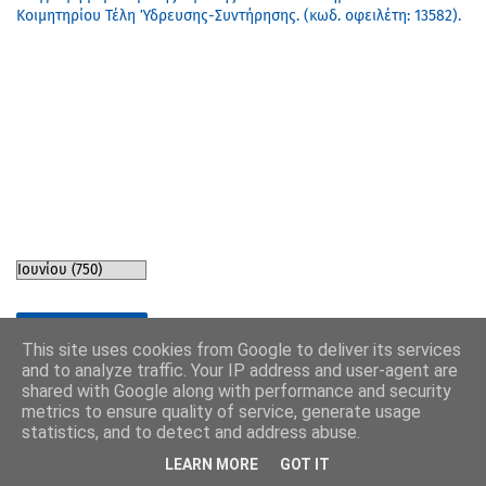
Κοιμητηρίου Τέλη Ύδρευσης-Συντήρησης. (κωδ. οφειλέτη: 13582).
VA MEDIA PR
This site uses cookies from Google to deliver its services
and to analyze traffic. Your IP address and user-agent are
shared with Google along with performance and security
metrics to ensure quality of service, generate usage
statistics, and to detect and address abuse.
LEARN MORE
GOT IT