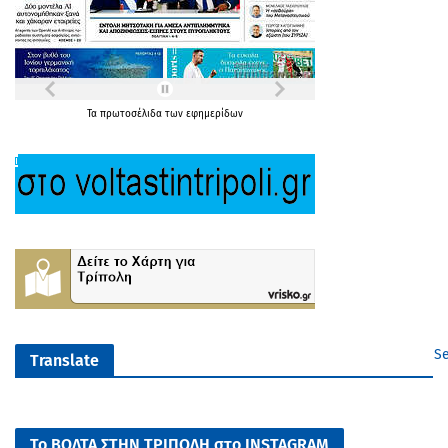
Τα
πρωτοσέλιδα
των
εφημερίδων
Se
Translate
Το ΒΟΛΤΑ ΣΤΗΝ ΤΡΙΠΟΛΗ στο INSTAGRAM