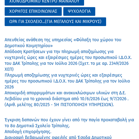
ΧΙΟΝΟΔΡΟΜΙΚΟ ΚΕΝΤΡΟ ΜΑΙΝΑΛΟΥ
ΧΟΡΗΓΟΣ ΕΠΙΚΟΙΝΩΝΙΑΣ
ΨΥΧΟΛΟΓΙΑ
ΩΡΑ ΓΙΑ ΣΧΟΛΕΙΟ...(ΓΙΑ ΜΕΓΑΛΟΥΣ ΚΑΙ ΜΙΚΡΟΥΣ)
Απευθείας ανάθεση της υπηρεσίας «Φύλαξη του χώρου του
Δημοτικού Κοιμητηρίου»
Απόδοση Κρατήσεων για την πληρωμή αποζημίωσης για
νυχτερινές ώρες και εξαιρέσιμες ημέρες του προσωπικού Ι.Δ.Ο.Χ.
του ΔΑΚ Τρίπολης για τον Ιούλιο 2026 (Σχετ. το με αρ. 2349/2026
ΧΕΠ)
Πληρωμή αποζημίωσης για νυχτερινές ώρες και εξαιρέσιμες
ημέρες του προσωπικού Ι.Δ.Ο.Χ. του ΔΑΚ Τρίπολης για τον Ιούλιο
2026
Αποκομιδή απορριμμάτων και ανακυκλώσιμων υλικών στη Δ.Ε.
Λεβιδίου για το χρονικό διάστημα από 10/6/2026 έως 9/7/2026 .
(Αριθ. μελέτης 80/2025 - 5Η ΠΙΣΤΟΠΟΙΗΣΗ ΥΠΗΡΕΣΙΩΝ).
Έγκριση δαπανών που έχουν γίνει από την παγία προκαταβολή για
το 8ο Δημοτικό Σχολείο Τρίπολης.
Αποδοχή επιχορήγησης.
Διαγραφή βεβαιωμένης οφειλής από Έσοδα Δημοτικού