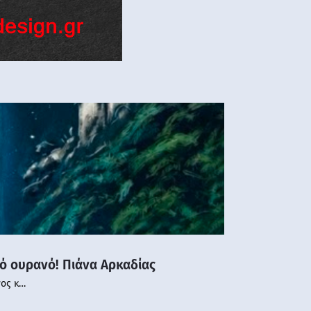
νό ουρανό! Πιάνα Αρκαδίας
νος κ…