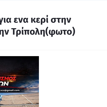
για ενα κερί στην
ν Τρίπολη(φωτο)