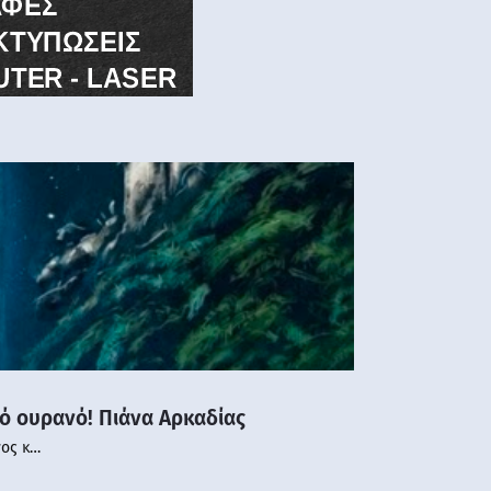
νό ουρανό! Πιάνα Αρκαδίας
νος κ…