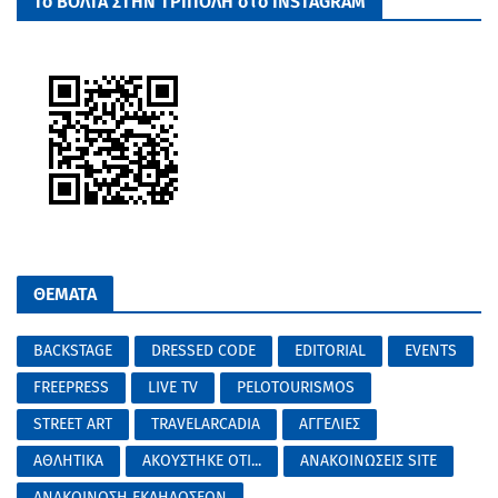
Το ΒΟΛΤΑ ΣΤΗΝ ΤΡΙΠΟΛΗ στο INSTAGRAM
ΘΕΜΑΤΑ
BACKSTAGE
DRESSED CODE
EDITORIAL
EVENTS
FREEPRESS
LIVE TV
PELOTOURISMOS
STREET ART
TRAVELARCADIA
ΑΓΓΕΛΙΕΣ
ΑΘΛΗΤΙΚΑ
ΑΚΟΥΣΤΗΚΕ ΟΤΙ...
ΑΝΑΚΟΙΝΩΣΕΙΣ SITE
ΑΝΑΚΟΙΝΩΣΗ ΕΚΔΗΛΩΣΕΩΝ