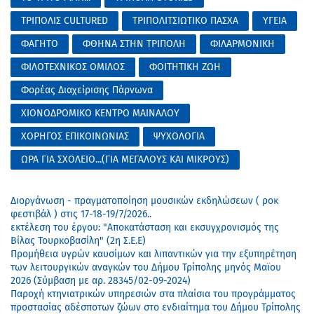
ΤΡΙΠΟΛΙΣ CULTURED
ΤΡΙΠΟΛΙΤΣΙΩΤΙΚΟ ΠΑΣΧΑ
ΥΓΕΙΑ
ΦΑΓΗΤΟ
ΦΘΗΝΑ ΣΤΗΝ ΤΡΙΠΟΛΗ
ΦΙΛΑΡΜΟΝΙΚΗ
ΦΙΛΟΤΕΧΝΙΚΟΣ ΟΜΙΛΟΣ
ΦΟΙΤΗΤΙΚΗ ΖΩΗ
Φορέας Διαχείρισης Πάρνωνα
ΧΙΟΝΟΔΡΟΜΙΚΟ ΚΕΝΤΡΟ ΜΑΙΝΑΛΟΥ
ΧΟΡΗΓΟΣ ΕΠΙΚΟΙΝΩΝΙΑΣ
ΨΥΧΟΛΟΓΙΑ
ΩΡΑ ΓΙΑ ΣΧΟΛΕΙΟ...(ΓΙΑ ΜΕΓΑΛΟΥΣ ΚΑΙ ΜΙΚΡΟΥΣ)
Διοργάνωση - πραγματοποίηση μουσικών εκδηλώσεων ( ροκ
φεστιβάλ ) στις 17-18-19/7/2026..
εκτέλεση του έργου: "Αποκατάσταση και εκσυγχρονισμός της
Βίλας Τουρκοβασίλη" (2η Σ.Ε.Ε)
Προμήθεια υγρών καυσίμων και λιπαντικών για την εξυπηρέτηση
των λειτουργικών αναγκών του Δήμου Τρίπολης μηνός Μαϊου
2026 (Σύμβαση με αρ. 28345/02-09-2024)
Παροχή κτηνιατρικών υπηρεσιών στα πλαίσια του προγράμματος
προστασίας αδέσποτων ζώων στο ενδιαίτημα του Δήμου Τρίπολης