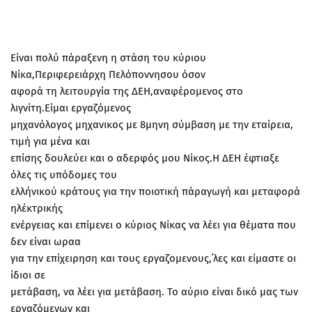
Είναι πολύ πάραξενη η στάση του κύριου
Νίκα,Περιφερειάρχη Πελόποννησου όσον
αφορά τη λειτουργία της ΔΕΗ,αναφέρομενος στο
λιγνίτη.Είμαι εργαζόμενος
μηχανόλογος μηχανικος με 8μηνη σύμβαση με την εταίρεια,
τιμή για μένα και
επίσης δουλεύει και ο αδερφός μου Νίκος.Η ΔΕΗ έφτιαξε
όλες τις υπόδομες του
ελλήνικού κράτους για την ποιοτική πάραγωγή και μεταφορά
ηλέκτρικής
ενέργειας και επίμενει ο κύριος Νίκας να λέει για θέματα που
δεν είναι ωραα
για την επίχειρηση και τους εργαζομενους,΄λες και είμαστε οι
ίδιοι σε
μετάβαση, να λέει για μετάβαση. Το αύριο είναι δικό μας των
εργαζόμενων και