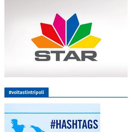
#voltastintripoli