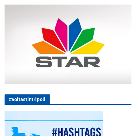
#voltastintripoli