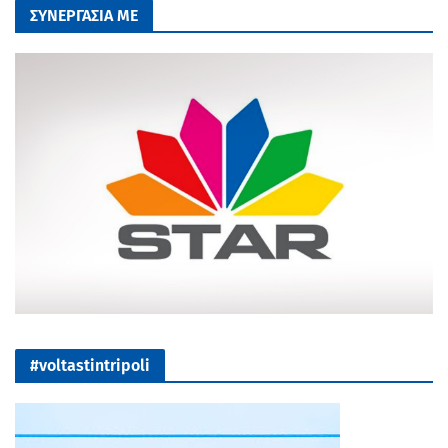
ΣΥΝΕΡΓΑΣΙΑ ΜΕ
#voltastintripoli