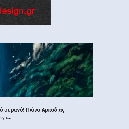
νό ουρανό! Πιάνα Αρκαδίας
νος κ…