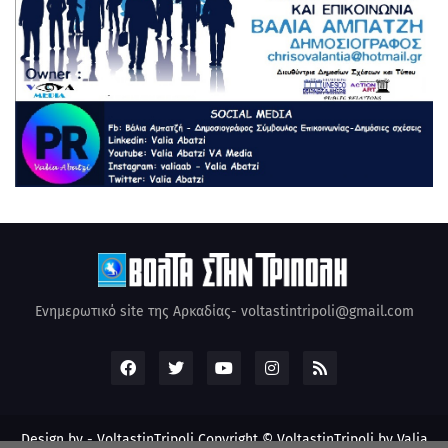
Ενημερωτικό site της Αρκαδίας- voltastintripoli@gmail.com
Design by -
VoltastinTripoli
Copyright © VoltastinTripoli by Valia