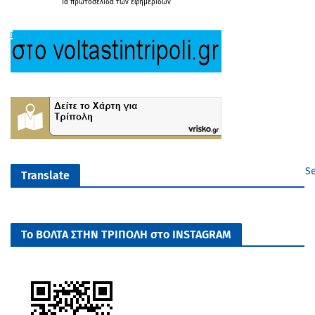
Τα
πρωτοσέλιδα
των
εφημερίδων
Se
Translate
Το ΒΟΛΤΑ ΣΤΗΝ ΤΡΙΠΟΛΗ στο INSTAGRAM