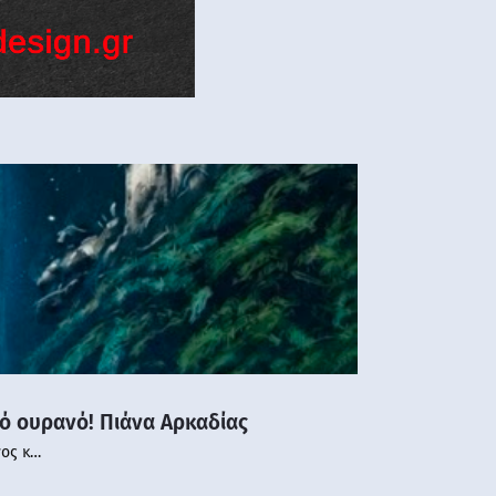
νό ουρανό! Πιάνα Αρκαδίας
νος κ…