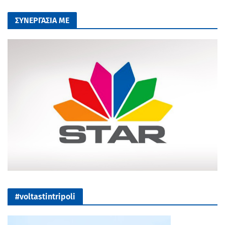
ΣΥΝΕΡΓΑΣΙΑ ΜΕ
#voltastintripoli