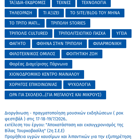
ΤΑΞΙΔΙΑ-ΕΚΔΡΟΜΕΣ
ΤΕΧΝΕΣ
ΤΕΧΝΟΛΟΓΙΑ
ΤΗΛΕΟΡΑΣΗ
ΤΙ ΑΞΙΖΕΙ
ΤΟ SITE/BLOG ΤΟΥ ΜΗΝΑ
ΤΟ ΤΡΙΤΟ ΜΑΤΙ...
ΤΡΙΠΟΛΗ STORIES
ΤΡΙΠΟΛΙΣ CULTURED
ΤΡΙΠΟΛΙΤΣΙΩΤΙΚΟ ΠΑΣΧΑ
ΥΓΕΙΑ
ΦΑΓΗΤΟ
ΦΘΗΝΑ ΣΤΗΝ ΤΡΙΠΟΛΗ
ΦΙΛΑΡΜΟΝΙΚΗ
ΦΙΛΟΤΕΧΝΙΚΟΣ ΟΜΙΛΟΣ
ΦΟΙΤΗΤΙΚΗ ΖΩΗ
Φορέας Διαχείρισης Πάρνωνα
ΧΙΟΝΟΔΡΟΜΙΚΟ ΚΕΝΤΡΟ ΜΑΙΝΑΛΟΥ
ΧΟΡΗΓΟΣ ΕΠΙΚΟΙΝΩΝΙΑΣ
ΨΥΧΟΛΟΓΙΑ
ΩΡΑ ΓΙΑ ΣΧΟΛΕΙΟ...(ΓΙΑ ΜΕΓΑΛΟΥΣ ΚΑΙ ΜΙΚΡΟΥΣ)
Διοργάνωση - πραγματοποίηση μουσικών εκδηλώσεων ( ροκ
φεστιβάλ ) στις 17-18-19/7/2026..
εκτέλεση του έργου: "Αποκατάσταση και εκσυγχρονισμός της
Βίλας Τουρκοβασίλη" (2η Σ.Ε.Ε)
Προμήθεια υγρών καυσίμων και λιπαντικών για την εξυπηρέτηση