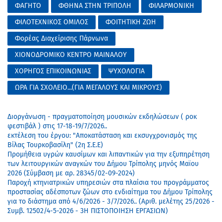
ΦΑΓΗΤΟ
ΦΘΗΝΑ ΣΤΗΝ ΤΡΙΠΟΛΗ
ΦΙΛΑΡΜΟΝΙΚΗ
ΦΙΛΟΤΕΧΝΙΚΟΣ ΟΜΙΛΟΣ
ΦΟΙΤΗΤΙΚΗ ΖΩΗ
Φορέας Διαχείρισης Πάρνωνα
ΧΙΟΝΟΔΡΟΜΙΚΟ ΚΕΝΤΡΟ ΜΑΙΝΑΛΟΥ
ΧΟΡΗΓΟΣ ΕΠΙΚΟΙΝΩΝΙΑΣ
ΨΥΧΟΛΟΓΙΑ
ΩΡΑ ΓΙΑ ΣΧΟΛΕΙΟ...(ΓΙΑ ΜΕΓΑΛΟΥΣ ΚΑΙ ΜΙΚΡΟΥΣ)
Διοργάνωση - πραγματοποίηση μουσικών εκδηλώσεων ( ροκ
φεστιβάλ ) στις 17-18-19/7/2026..
εκτέλεση του έργου: "Αποκατάσταση και εκσυγχρονισμός της
Βίλας Τουρκοβασίλη" (2η Σ.Ε.Ε)
Προμήθεια υγρών καυσίμων και λιπαντικών για την εξυπηρέτηση
των λειτουργικών αναγκών του Δήμου Τρίπολης μηνός Μαϊου
2026 (Σύμβαση με αρ. 28345/02-09-2024)
Παροχή κτηνιατρικών υπηρεσιών στα πλαίσια του προγράμματος
προστασίας αδέσποτων ζώων στο ενδιαίτημα του Δήμου Τρίπολης
για το διάστημα από 4/6/2026 - 3/7/2026.. (Αριθ. μελέτης 25/2026 -
Συμβ. 12502/4-5-2026 - 3Η ΠΙΣΤΟΠΟΙΗΣΗ ΕΡΓΑΣΙΩΝ)