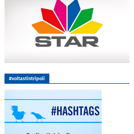
#voltastintripoli