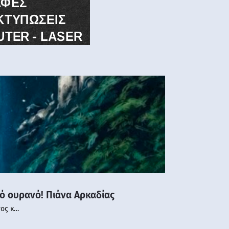
νό ουρανό! Πιάνα Αρκαδίας
νος κ…