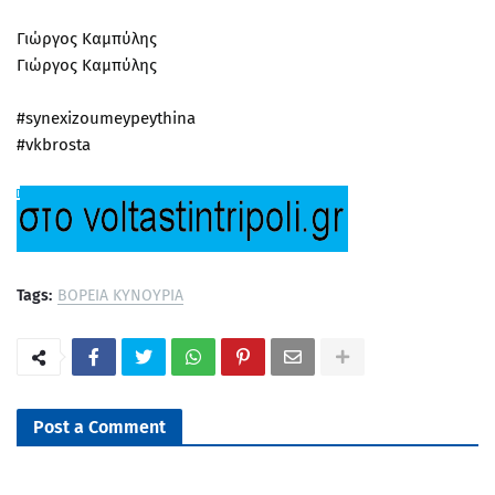
Γιώργος Καμπύλης
Γιώργος Καμπύλης
#synexizoumeypeythina
#vkbrosta
Tags:
ΒΟΡΕΙΑ ΚΥΝΟΥΡΙΑ
Post a Comment