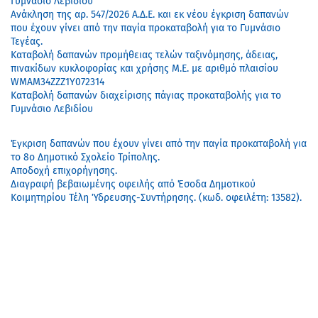
Γυμνάσιο Λεβιδίου
Ανάκληση της αρ. 547/2026 Α.Δ.Ε. και εκ νέου έγκριση δαπανών
που έχουν γίνει από την παγία προκαταβολή για το Γυμνάσιο
Τεγέας.
Καταβολή δαπανών προμήθειας τελών ταξινόμησης, άδειας,
πινακίδων κυκλοφορίας και χρήσης Μ.Ε. με αριθμό πλαισίου
WMAM34ZZZ1Y072314
Καταβολή δαπανών διαχείρισης πάγιας προκαταβολής για το
Γυμνάσιο Λεβιδίου
Έγκριση δαπανών που έχουν γίνει από την παγία προκαταβολή για
το 8ο Δημοτικό Σχολείο Τρίπολης.
Αποδοχή επιχορήγησης.
Διαγραφή βεβαιωμένης οφειλής από Έσοδα Δημοτικού
Κοιμητηρίου Τέλη Ύδρευσης-Συντήρησης. (κωδ. οφειλέτη: 13582).