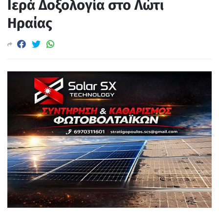
Ιερά Δοξολογία στο Λώτι
Ηραίας