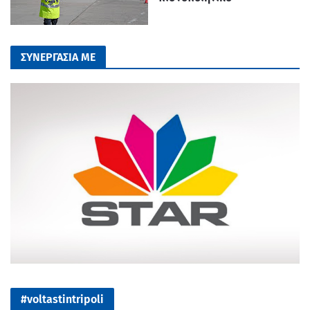
ΣΥΝΕΡΓΑΣΙΑ ΜΕ
#voltastintripoli