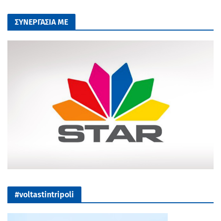
ΣΥΝΕΡΓΑΣΙΑ ΜΕ
#voltastintripoli