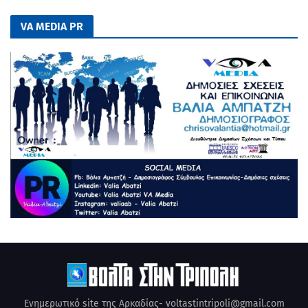
VA MEDIA PR
Ενημερωτικό site της Αρκαδίας- voltastintripoli@gmail.com