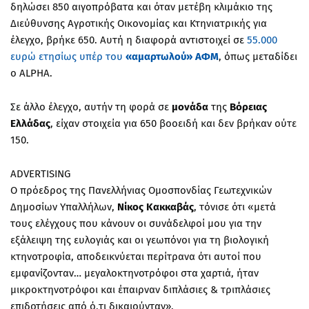
δηλώσει 850 αιγοπρόβατα και όταν μετέβη κλιμάκιο της
Διεύθυνσης Αγροτικής Οικονομίας και Κτηνιατρικής για
έλεγχο, βρήκε 650. Αυτή η διαφορά αντιστοιχεί σε
55.000
ευρώ ετησίως υπέρ του
«αμαρτωλού»
ΑΦΜ
, όπως μεταδίδει
ο ALPHA.
Σε άλλο έλεγχο, αυτήν τη φορά σε
μονάδα
της
Βόρειας
Ελλάδας
, είχαν στοιχεία για 650 βοοειδή και δεν βρήκαν ούτε
150.
ADVERTISING
Ο πρόεδρος της Πανελλήνιας Ομοσπονδίας Γεωτεχνικών
Δημοσίων Υπαλλήλων,
Νίκος Κακκαβάς
, τόνισε ότι «μετά
τους ελέγχους που κάνουν οι συνάδελφοί μου για την
εξάλειψη της ευλογιάς και οι γεωπόνοι για τη βιολογική
κτηνοτροφία, αποδεικνύεται περίτρανα ότι αυτοί που
εμφανίζονταν… μεγαλοκτηνοτρόφοι στα χαρτιά, ήταν
μικροκτηνοτρόφοι και έπαιρναν διπλάσιες & τριπλάσιες
επιδοτήσεις από ό,τι δικαιούνταν».