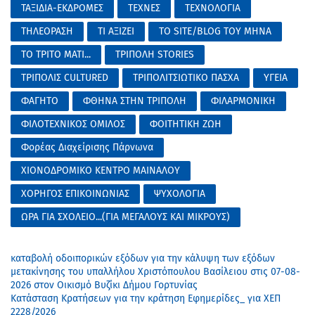
ΤΑΞΙΔΙΑ-ΕΚΔΡΟΜΕΣ
ΤΕΧΝΕΣ
ΤΕΧΝΟΛΟΓΙΑ
ΤΗΛΕΟΡΑΣΗ
ΤΙ ΑΞΙΖΕΙ
ΤΟ SITE/BLOG ΤΟΥ ΜΗΝΑ
ΤΟ ΤΡΙΤΟ ΜΑΤΙ...
ΤΡΙΠΟΛΗ STORIES
ΤΡΙΠΟΛΙΣ CULTURED
ΤΡΙΠΟΛΙΤΣΙΩΤΙΚΟ ΠΑΣΧΑ
ΥΓΕΙΑ
ΦΑΓΗΤΟ
ΦΘΗΝΑ ΣΤΗΝ ΤΡΙΠΟΛΗ
ΦΙΛΑΡΜΟΝΙΚΗ
ΦΙΛΟΤΕΧΝΙΚΟΣ ΟΜΙΛΟΣ
ΦΟΙΤΗΤΙΚΗ ΖΩΗ
Φορέας Διαχείρισης Πάρνωνα
ΧΙΟΝΟΔΡΟΜΙΚΟ ΚΕΝΤΡΟ ΜΑΙΝΑΛΟΥ
ΧΟΡΗΓΟΣ ΕΠΙΚΟΙΝΩΝΙΑΣ
ΨΥΧΟΛΟΓΙΑ
ΩΡΑ ΓΙΑ ΣΧΟΛΕΙΟ...(ΓΙΑ ΜΕΓΑΛΟΥΣ ΚΑΙ ΜΙΚΡΟΥΣ)
καταβολή οδοιπορικών εξόδων για την κάλυψη των εξόδων
μετακίνησης του υπαλλήλου Χριστόπουλου Βασίλειου στις 07-08-
2026 στον Οικισμό Βυζίκι Δήμου Γορτυνίας
Κατάσταση Κρατήσεων για την κράτηση Εφημερίδες_ για ΧΕΠ
2228/2026