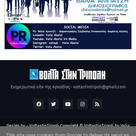
Ενημερωτικό site της Αρκαδίας- voltastintripoli@gmail.com
Design by -
VoltastinTripoli
Copyright © VoltastinTripoli by Valia
Abatzi Created by Valia Abatzi (2010)
This site uses cookies from Google to deliver its services