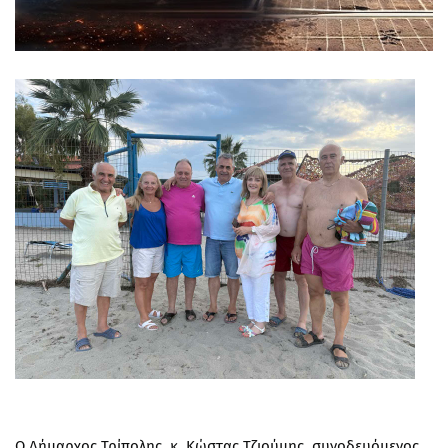
Ο Δήμαρχος Τρίπολης, κ. Κώστας Τζιούμης, συνοδευόμενος