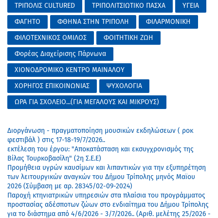
ΤΡΙΠΟΛΙΣ CULTURED
ΤΡΙΠΟΛΙΤΣΙΩΤΙΚΟ ΠΑΣΧΑ
ΥΓΕΙΑ
ΦΑΓΗΤΟ
ΦΘΗΝΑ ΣΤΗΝ ΤΡΙΠΟΛΗ
ΦΙΛΑΡΜΟΝΙΚΗ
ΦΙΛΟΤΕΧΝΙΚΟΣ ΟΜΙΛΟΣ
ΦΟΙΤΗΤΙΚΗ ΖΩΗ
Φορέας Διαχείρισης Πάρνωνα
ΧΙΟΝΟΔΡΟΜΙΚΟ ΚΕΝΤΡΟ ΜΑΙΝΑΛΟΥ
ΧΟΡΗΓΟΣ ΕΠΙΚΟΙΝΩΝΙΑΣ
ΨΥΧΟΛΟΓΙΑ
ΩΡΑ ΓΙΑ ΣΧΟΛΕΙΟ...(ΓΙΑ ΜΕΓΑΛΟΥΣ ΚΑΙ ΜΙΚΡΟΥΣ)
Διοργάνωση - πραγματοποίηση μουσικών εκδηλώσεων ( ροκ
φεστιβάλ ) στις 17-18-19/7/2026..
εκτέλεση του έργου: "Αποκατάσταση και εκσυγχρονισμός της
Βίλας Τουρκοβασίλη" (2η Σ.Ε.Ε)
Προμήθεια υγρών καυσίμων και λιπαντικών για την εξυπηρέτηση
των λειτουργικών αναγκών του Δήμου Τρίπολης μηνός Μαϊου
2026 (Σύμβαση με αρ. 28345/02-09-2024)
Παροχή κτηνιατρικών υπηρεσιών στα πλαίσια του προγράμματος
προστασίας αδέσποτων ζώων στο ενδιαίτημα του Δήμου Τρίπολης
για το διάστημα από 4/6/2026 - 3/7/2026.. (Αριθ. μελέτης 25/2026 -