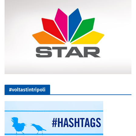
#voltastintripoli