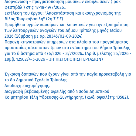
Διοργάνωση - πραγματοποίηση μουσικών εκδηλώσεων ( ροκ
φεστιβάλ ) στις 17-18-19/7/2026..
εκτέλεση του έργου: "Αποκατάσταση και εκσυγχρονισμός της
Βίλας Τουρκοβασίλη" (2η Σ.Ε.Ε)
Προμήθεια υγρών καυσίμων και λιπαντικών για την εξυπηρέτηση
των λειτουργικών αναγκών του Δήμου Τρίπολης μηνός Μαϊου
2026 (Σύμβαση με αρ. 28345/02-09-2024)
Παροχή κτηνιατρικών υπηρεσιών στα πλαίσια του προγράμματος
προστασίας αδέσποτων ζώων στο ενδιαίτημα του Δήμου Τρίπολης
για το διάστημα από 4/6/2026 - 3/7/2026.. (Αριθ. μελέτης 25/2026 -
Συμβ. 12502/4-5-2026 - 3Η ΠΙΣΤΟΠΟΙΗΣΗ ΕΡΓΑΣΙΩΝ)
Έγκριση δαπανών που έχουν γίνει από την παγία προκαταβολή για
το 8ο Δημοτικό Σχολείο Τρίπολης.
Αποδοχή επιχορήγησης.
Διαγραφή βεβαιωμένης οφειλής από Έσοδα Δημοτικού
Κοιμητηρίου Τέλη Ύδρευσης-Συντήρησης. (κωδ. οφειλέτη: 13582).