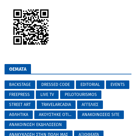
ΘΕΜΑΤΑ
BACKSTAGE
DRESSED CODE
EDITORIAL
EVENTS
FREEPRESS
LIVE TV
PELOTOURISMOS
STREET ART
TRAVELARCADIA
ΑΓΓΕΛΙΕΣ
ΑΘΛΗΤΙΚΑ
ΑΚΟΥΣΤΗΚΕ ΟΤΙ...
ΑΝΑΚΟΙΝΩΣΕΙΣ SITE
ΑΝΑΚΟΙΝΩΣΗ ΕΚΔΗΛΩΣΕΩΝ
ΑΝΑΚΥΚΛΩΣΗ ΣΤΗΝ ΠΟΛΗ ΜΑΣ
ΑΞΙΟΘΕΑΤΑ