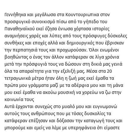
Γεννήθηκα και μεγάλωσα στα Κουντουριωτικα στον
προσφυγικό συνοικισμό πίσω από το γήπεδο του
Παναθηναϊκού εκεί έζησα ένιωσα χόρτασα ιστορίες
αναμνήσεις χαρές και λύπες από τους πρόσφυγες δύσκολες
συνθήκες και εποχές αλλά και δημιουργικές που έβρισκαν
την περπατησιά τους και προχωρούσαν. Όλοι ενωμένοι
βοηθώντας ο ένας τον άλλον κατάφεραν σε λίγα χρόνια
μετά την πρόσφυγιά τους να δώσουν στη δικιά μας γενιά
όλα τα απαραίτητα για την εξελιξή μας. Μέσα στα 20
τετραγωνικά μέτρα ήταν όλη η ζωή μας εκεί έμαθα τα
πρώτα μου γράμματα μαζί με τα αδέρφια μου και τη μάνα
μου εκεί έμαθα να ακούω μουσική να χορεύω να ζω στην
κοινωνία τους
Αυτά έρχονται συνεχώς στο μυαλό μου και ευγνωμονώ
αυτούς τους ανθρώπους που με τόσες δυσκολίες τα
κατάφεραν επέζησαν και δόξασαν την καταγωγή τους και
μπορούμε και εμείς να λέμε με υπερηφάνεια ότι είμαστε