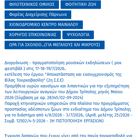
ΦΙΛΟΤΕΧΝΙΚΟΣ ΟΜΙΛΟΣ
ΦΟΙΤΗΤΙΚΗ ΖΩΗ
Φορέας Διαχείρισης Πάρνωνα
ΧΙΟΝΟΔΡΟΜΙΚΟ ΚΕΝΤΡΟ ΜΑΙΝΑΛΟΥ
ΧΟΡΗΓΟΣ ΕΠΙΚΟΙΝΩΝΙΑΣ
ΨΥΧΟΛΟΓΙΑ
ΩΡΑ ΓΙΑ ΣΧΟΛΕΙΟ...(ΓΙΑ ΜΕΓΑΛΟΥΣ ΚΑΙ ΜΙΚΡΟΥΣ)
Διοργάνωση - πραγματοποίηση μουσικών εκδηλώσεων ( ροκ
φεστιβάλ ) στις 17-18-19/7/2026..
εκτέλεση του έργου: "Αποκατάσταση και εκσυγχρονισμός της
Βίλας Τουρκοβασίλη" (2η Σ.Ε.Ε)
Προμήθεια υγρών καυσίμων και λιπαντικών για την εξυπηρέτηση
των λειτουργικών αναγκών του Δήμου Τρίπολης μηνός Μαϊου
2026 (Σύμβαση με αρ. 28345/02-09-2024)
Παροχή κτηνιατρικών υπηρεσιών στα πλαίσια του προγράμματος
προστασίας αδέσποτων ζώων στο ενδιαίτημα του Δήμου Τρίπολης
για το διάστημα από 4/6/2026 - 3/7/2026.. (Αριθ. μελέτης 25/2026 -
Συμβ. 12502/4-5-2026 - 3Η ΠΙΣΤΟΠΟΙΗΣΗ ΕΡΓΑΣΙΩΝ)
Έγκριση δαπανών που έχουν γίνει από την παγία προκαταβολή για