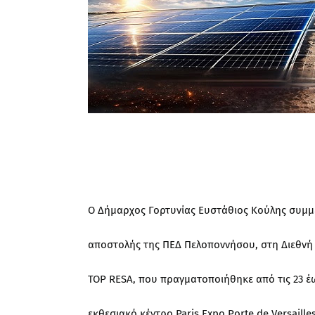
Ο Δήμαρχος Γορτυνίας Ευστάθιος Κούλης συμμε
αποστολής της ΠΕΔ Πελοποννήσου, στη Διεθνή 
TOP RESA, που πραγματοποιήθηκε από τις 23 έω
εκθεσιακό κέντρο Paris Expo Porte de Versailles