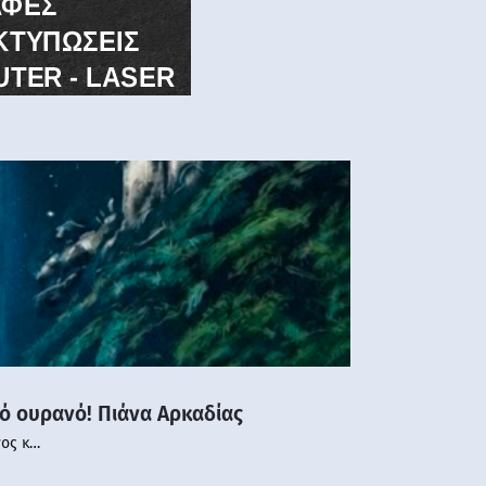
νό ουρανό! Πιάνα Αρκαδίας
νος κ…