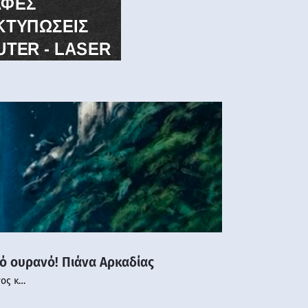
νό ουρανό! Πιάνα Αρκαδίας
νος κ…