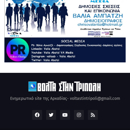
Ενημερωτικό site της Αρκαδίας- voltastintripoli@gmail.com