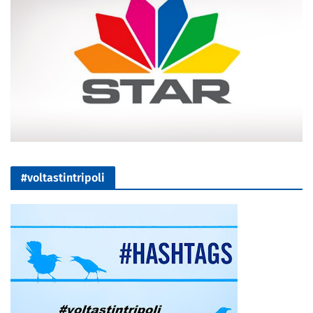
#voltastintripoli