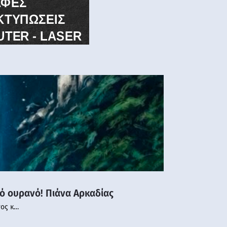
νό ουρανό! Πιάνα Αρκαδίας
νος κ…