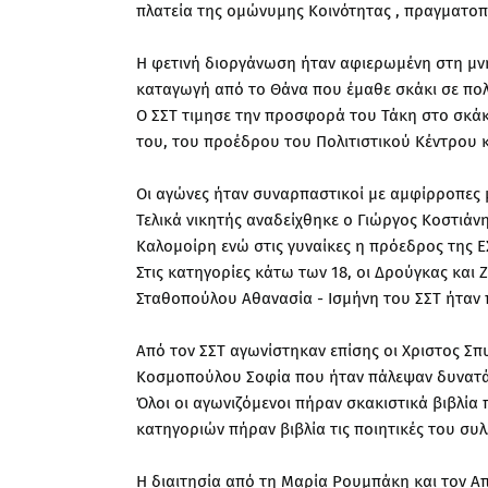
πλατεία της ομώνυμης Κοινότητας , πραγματο
Η φετινή διοργάνωση ήταν αφιερωμένη στη μν
καταγωγή από το Θάνα που έμαθε σκάκι σε πολ
Ο ΣΣΤ τιμησε την προσφορά του Τάκη στο σκάκ
του, του προέδρου του Πολιτιστικού Κέντρου 
Οι αγώνες ήταν συναρπαστικοί με αμφίρροπες μ
Τελικά νικητής αναδείχθηκε ο Γιώργος Κοστιά
Καλομοίρη ενώ στις γυναίκες η πρόεδρος της 
Στις κατηγορίες κάτω των 18, οι Δρούγκας και
Σταθοπούλου Αθανασία - Ισμήνη του ΣΣΤ ήταν 
Από τον ΣΣΤ αγωνίστηκαν επίσης οι Χριστος Σ
Κοσμοπούλου Σοφία που ήταν πάλεψαν δυνατά 
Όλοι οι αγωνιζόμενοι πήραν σκακιστικά βιβλία
κατηγοριών πήραν βιβλία τις ποιητικές του συλ
Η διαιτησία από τη Μαρία Ρουμπάκη και τον 