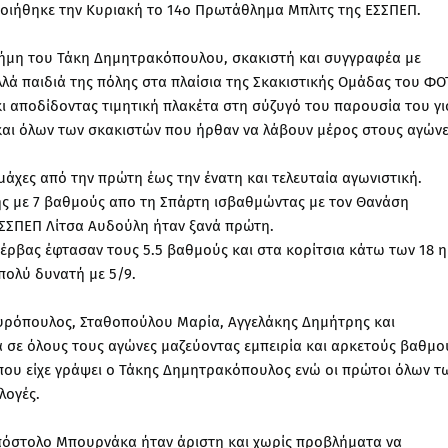
ποιήθηκε την Κυριακή το 14ο Πρωτάθλημα Μπλιτς της ΕΣΣΠΕΠ.
ήμη του Τάκη Δημητρακόπουλου, σκακιστή και συγγραφέα με
λά παιδιά της πόλης στα πλαίσια της Σκακιστικής Ομάδας του ΦΟ
ι αποδίδοντας τιμητική πλακέτα στη σύζυγό του παρουσία του γ
και όλων των σκακιστών που ήρθαν να λάβουν μέρος στους αγώνε
άχες από την πρώτη έως την ένατη και τελευταία αγωνιστική.
νης με 7 βαθμούς απο τη Σπάρτη ισβαθμώντας με τον Θανάση
ΕΣΣΠΕΠ Λίτσα Αυδούλη ήταν ξανά πρώτη.
 Ζέρβας έφτασαν τους 5.5 βαθμούς και στα κορίτσια κάτω των 18 η
πολύ δυνατή με 5/9.
πυρόπουλος, Σταθοπούλου Μαρία, Αγγελάκης Δημήτρης και
σε όλους τους αγώνες μαζεύοντας εμπειρία και αρκετούς βαθμο
 που είχε γράψει ο Τάκης Δημητρακόπουλος ενώ οι πρώτοι όλων τ
λογές.
Απόστολο Μπουρνάκα ήταν άριστη και χωρίς προβλήματα να