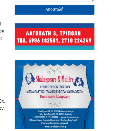
Τ.
ιου
ς.
ύς.
ων