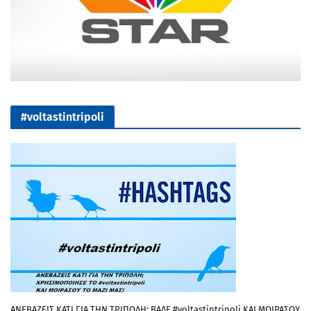
#voltastintripoli
ΑΝΕΒΑΖΕΙΣ ΚΑΤΙ ΓΙΑ ΤΗΝ ΤΡΙΠΟΛΗ; ΒΑΛΕ #voltastintripoli ΚΑΙ ΜΟΙΡΑΣΟΥ