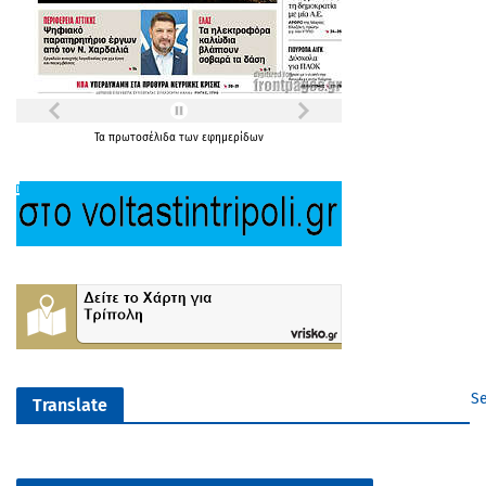
Τα
πρωτοσέλιδα
των
εφημερίδων
Se
Translate