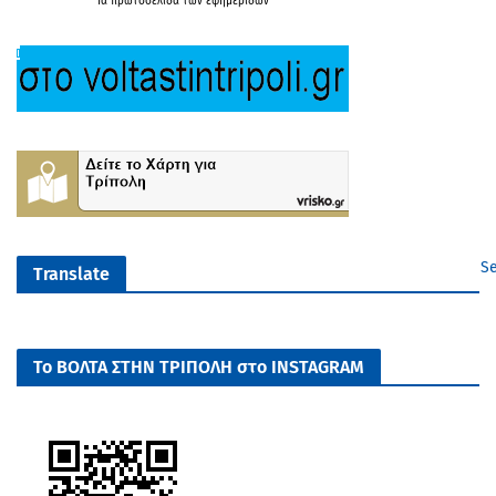
Τα
πρωτοσέλιδα
των
εφημερίδων
Se
Translate
Το ΒΟΛΤΑ ΣΤΗΝ ΤΡΙΠΟΛΗ στο INSTAGRAM