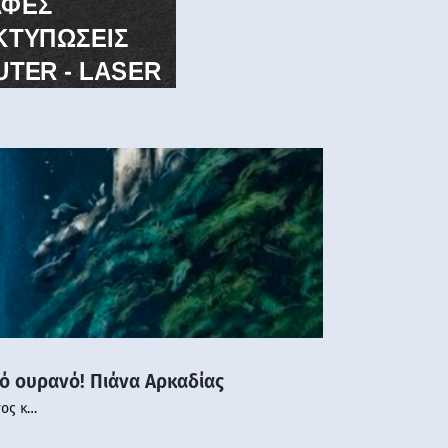
νό ουρανό! Πιάνα Αρκαδίας
νος κ…