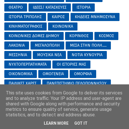
ΘΕΑΤΡΟ
ΙΔΕΕΣ/ ΚΑΤΑΣΚΕΥΕΣ
ΙΣΤΟΡΙΑ
ΙΣΤΟΡΙΑ ΤΡΙΠΟΛΗΣ
ΚΑΙΡΟΣ
ΚΗΔΕΙΕΣ ΜΝΗΜΟΣΥΝΑ
ΚΙΝΗΜΑΤΟΓΡΑΦΟΣ
ΚΟΙΝΩΝΙΚΑ
ΚΟΙΝΩΝΙΚΕΣ ΔΟΜΕΣ ΔΗΜΟΥ
ΚΟΡΙΝΘΟΣ
ΚΟΣΜΟΣ
ΛΑΚΩΝΙΑ
ΜΕΓΑΛΟΠΟΛΗ
ΜΕΣΑ ΣΤΗΝ ΠΟΛΗ.....
ΜΕΣΣΗΝΙΑ
ΜΟΥΣΙΚΑ ΝΕΑ
ΝΟΤΙΑ ΚΥΝΟΥΡΙΑ
ΝΥΧΤΟΠΕΡΠΑΤΗΜΑΤΑ
ΟΙ ΙΣΤΟΡΙΕΣ ΜΑΣ
ΟΙΚΟΝΟΜΙΚΑ
ΟΜΟΓΕΝΕΙΑ
ΟΜΟΡΦΙΑ
ΠΑΙΔΙΚΕΣ ΧΑΡΕΣ
ΠΑΝΕΠΙΣΤΗΜΙΟ ΠΕΛΟΠΟΝΝΗΣΟΥ
This site uses cookies from Google to deliver its services
ΠΑΡΑΔΟΣΙΑΚΑ
ΠΑΡΑΠΟΛΙΤΙΚΑ
ΠΕΛΟΠΟΝΝΗΣΟΣ
and to analyze traffic. Your IP address and user-agent are
ΠΕΡΙΦΕΡΕΙΑ
ΠΟΛΙΤΙΚΑ
ΠΟΛΙΤΙΚΑ ΑΡΚΑΔΙΑ
shared with Google along with performance and security
metrics to ensure quality of service, generate usage
ΠΟΛΙΤΙΚΑ ΤΡΙΠΟΛΗ
ΠΟΛΙΤΙΣΜΟΣ
ΠΡΟΤΑΣΕΙΣ
statistics, and to detect and address abuse.
ΠΡΩΤΟΣΕΛΙΔΑ
ΣΑΝ ΣΗΜΕΡΑ
ΣΑΟΟ
LEARN MORE
GOT IT