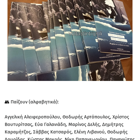
👥 Παίζουν (αλφαβητικά):
Αγγελική Αλειφεροπούλου, Θοδωρής Αρτόπουλος, Χρίστος
Βουτυρίτσας, Εύα Γαλανιάδη, Μαρίνος Δελής, Δημήτρης
Καραμήτζος, Σάββας Κατσαρός, Ελένη Λιβανού, Θοδωρής
Λουρίδας, Κώστας Μακρής, Νίκη Παπαγεωργίου, Παναγιώτης