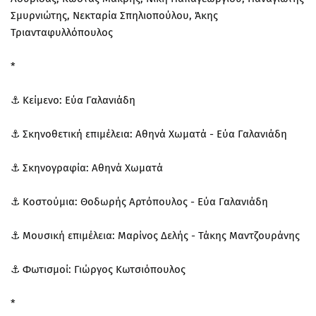
Σμυρνιώτης, Νεκταρία Σπηλιοπούλου, Άκης
Τριανταφυλλόπουλος
*
⚓️ Κείμενο: Εύα Γαλανιάδη
⚓️ Σκηνοθετική επιμέλεια: Αθηνά Χωματά - Εύα Γαλανιάδη
⚓️ Σκηνογραφία: Αθηνά Χωματά
⚓️ Κοστούμια: Θοδωρής Αρτόπουλος - Εύα Γαλανιάδη
⚓️ Μουσική επιμέλεια: Μαρίνος Δελής - Τάκης Μαντζουράνης
⚓️ Φωτισμοί: Γιώργος Κωτσιόπουλος
*