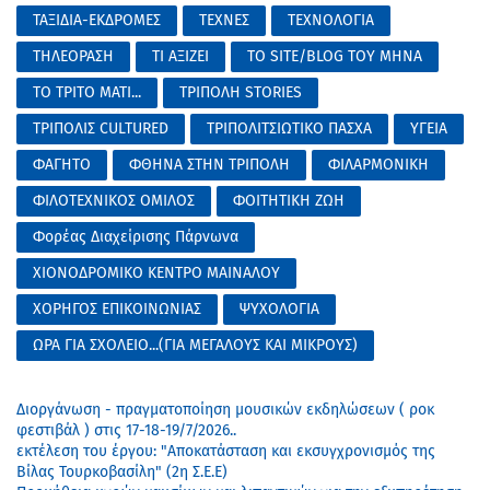
ΤΑΞΙΔΙΑ-ΕΚΔΡΟΜΕΣ
ΤΕΧΝΕΣ
ΤΕΧΝΟΛΟΓΙΑ
ΤΗΛΕΟΡΑΣΗ
ΤΙ ΑΞΙΖΕΙ
ΤΟ SITE/BLOG ΤΟΥ ΜΗΝΑ
ΤΟ ΤΡΙΤΟ ΜΑΤΙ...
ΤΡΙΠΟΛΗ STORIES
ΤΡΙΠΟΛΙΣ CULTURED
ΤΡΙΠΟΛΙΤΣΙΩΤΙΚΟ ΠΑΣΧΑ
ΥΓΕΙΑ
ΦΑΓΗΤΟ
ΦΘΗΝΑ ΣΤΗΝ ΤΡΙΠΟΛΗ
ΦΙΛΑΡΜΟΝΙΚΗ
ΦΙΛΟΤΕΧΝΙΚΟΣ ΟΜΙΛΟΣ
ΦΟΙΤΗΤΙΚΗ ΖΩΗ
Φορέας Διαχείρισης Πάρνωνα
ΧΙΟΝΟΔΡΟΜΙΚΟ ΚΕΝΤΡΟ ΜΑΙΝΑΛΟΥ
ΧΟΡΗΓΟΣ ΕΠΙΚΟΙΝΩΝΙΑΣ
ΨΥΧΟΛΟΓΙΑ
ΩΡΑ ΓΙΑ ΣΧΟΛΕΙΟ...(ΓΙΑ ΜΕΓΑΛΟΥΣ ΚΑΙ ΜΙΚΡΟΥΣ)
Διοργάνωση - πραγματοποίηση μουσικών εκδηλώσεων ( ροκ
φεστιβάλ ) στις 17-18-19/7/2026..
εκτέλεση του έργου: "Αποκατάσταση και εκσυγχρονισμός της
Βίλας Τουρκοβασίλη" (2η Σ.Ε.Ε)