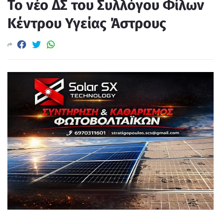
Το νέο ΔΣ του Συλλόγου Φίλων
Κέντρου Υγείας Άστρους