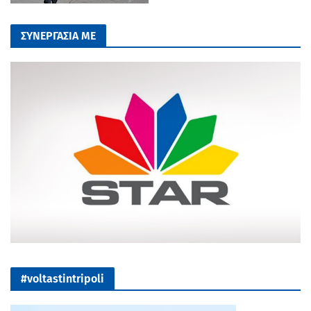
ΣΥΝΕΡΓΑΣΙΑ ΜΕ
#voltastintripoli