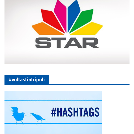
#voltastintripoli