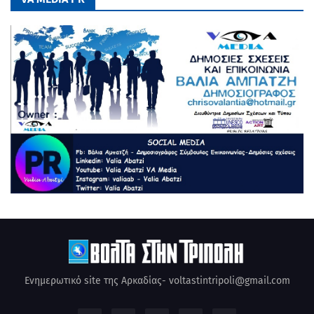
Ενημερωτικό site της Αρκαδίας- voltastintripoli@gmail.com