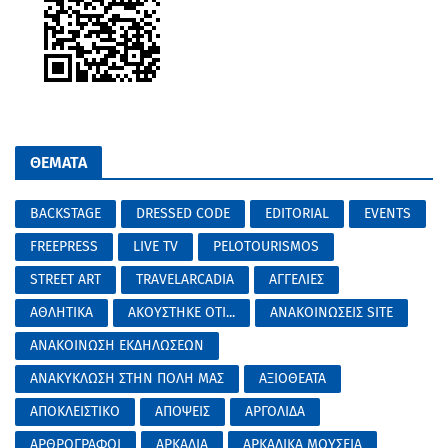
ΘΕΜΑΤΑ
BACKSTAGE
DRESSED CODE
EDITORIAL
EVENTS
FREEPRESS
LIVE TV
PELOTOURISMOS
STREET ART
TRAVELARCADIA
ΑΓΓΕΛΙΕΣ
ΑΘΛΗΤΙΚΑ
ΑΚΟΥΣΤΗΚΕ ΟΤΙ...
ΑΝΑΚΟΙΝΩΣΕΙΣ SITE
ΑΝΑΚΟΙΝΩΣΗ ΕΚΔΗΛΩΣΕΩΝ
ΑΝΑΚΥΚΛΩΣΗ ΣΤΗΝ ΠΟΛΗ ΜΑΣ
ΑΞΙΟΘΕΑΤΑ
ΑΠΟΚΛΕΙΣΤΙΚΟ
ΑΠΟΨΕΙΣ
ΑΡΓΟΛΙΔΑ
ΑΡΘΡΟΓΡΑΦΟΙ
ΑΡΚΑΔΙΑ
ΑΡΚΑΔΙΚΑ ΜΟΥΣΕΙΑ