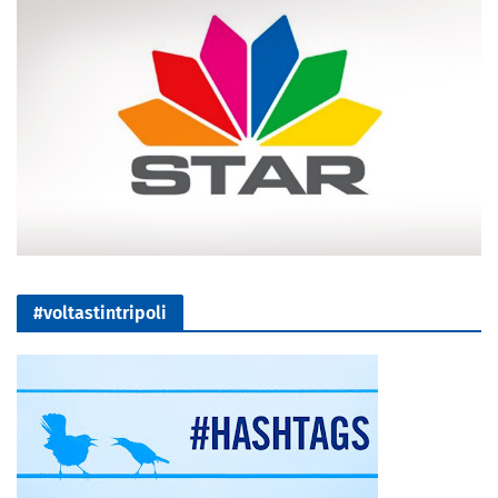
#voltastintripoli