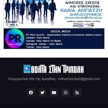
Ενημερωτικό site της Αρκαδίας- voltastintripoli@gmail.com