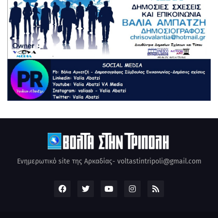
Ενημερωτικό site της Αρκαδίας- voltastintripoli@gmail.com