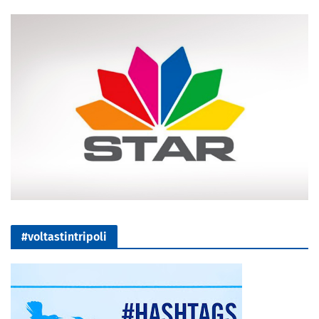
#voltastintripoli