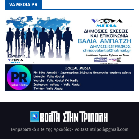
VA MEDIA PR
Ενημερωτικό site της Αρκαδίας- voltastintripoli@gmail.com