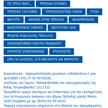
ΤΟ ΤΡΙΤΟ ΜΑΤΙ...
ΤΡΙΠΟΛΗ STORIES
ΤΡΙΠΟΛΙΣ CULTURED
ΤΡΙΠΟΛΙΤΣΙΩΤΙΚΟ ΠΑΣΧΑ
ΥΓΕΙΑ
ΦΑΓΗΤΟ
ΦΘΗΝΑ ΣΤΗΝ ΤΡΙΠΟΛΗ
ΦΙΛΑΡΜΟΝΙΚΗ
ΦΙΛΟΤΕΧΝΙΚΟΣ ΟΜΙΛΟΣ
ΦΟΙΤΗΤΙΚΗ ΖΩΗ
Φορέας Διαχείρισης Πάρνωνα
ΧΙΟΝΟΔΡΟΜΙΚΟ ΚΕΝΤΡΟ ΜΑΙΝΑΛΟΥ
ΧΟΡΗΓΟΣ ΕΠΙΚΟΙΝΩΝΙΑΣ
ΨΥΧΟΛΟΓΙΑ
ΩΡΑ ΓΙΑ ΣΧΟΛΕΙΟ...(ΓΙΑ ΜΕΓΑΛΟΥΣ ΚΑΙ ΜΙΚΡΟΥΣ)
Διοργάνωση - πραγματοποίηση μουσικών εκδηλώσεων ( ροκ
φεστιβάλ ) στις 17-18-19/7/2026..
εκτέλεση του έργου: "Αποκατάσταση και εκσυγχρονισμός της
Βίλας Τουρκοβασίλη" (2η Σ.Ε.Ε)
Προμήθεια υγρών καυσίμων και λιπαντικών για την εξυπηρέτηση
των λειτουργικών αναγκών του Δήμου Τρίπολης μηνός Μαϊου
2026 (Σύμβαση με αρ. 28345/02-09-2024)
Παροχή κτηνιατρικών υπηρεσιών στα πλαίσια του προγράμματος