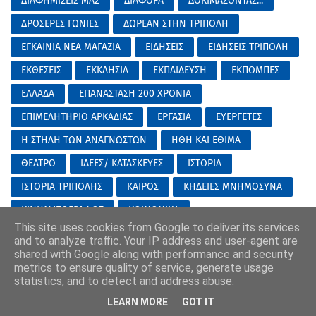
ΔΙΑΦΗΜΙΣΕΙΣ ΜΑΣ
ΔΙΑΦΟΡΑ
ΔΟΚΙΜΑΖΟΝΤΑΣ...
ΔΡΟΣΕΡΕΣ ΓΩΝΙΕΣ
ΔΩΡΕΑΝ ΣΤΗΝ ΤΡΙΠΟΛΗ
ΕΓΚΑΙΝΙΑ ΝΕΑ ΜΑΓΑΖΙΑ
ΕΙΔΗΣΕΙΣ
ΕΙΔΗΣΕΙΣ ΤΡΙΠΟΛΗ
ΕΚΘΕΣΕΙΣ
ΕΚΚΛΗΣΙΑ
ΕΚΠΑΙΔΕΥΣΗ
ΕΚΠΟΜΠΕΣ
ΕΛΛΑΔΑ
ΕΠΑΝΑΣΤΑΣΗ 200 ΧΡΟΝΙΑ
ΕΠΙΜΕΛΗΤΗΡΙΟ ΑΡΚΑΔΙΑΣ
ΕΡΓΑΣΙΑ
ΕΥΕΡΓΕΤΕΣ
Η ΣΤΗΛΗ ΤΩΝ ΑΝΑΓΝΩΣΤΩΝ
ΗΘΗ ΚΑΙ ΕΘΙΜΑ
ΘΕΑΤΡΟ
ΙΔΕΕΣ/ ΚΑΤΑΣΚΕΥΕΣ
ΙΣΤΟΡΙΑ
ΙΣΤΟΡΙΑ ΤΡΙΠΟΛΗΣ
ΚΑΙΡΟΣ
ΚΗΔΕΙΕΣ ΜΝΗΜΟΣΥΝΑ
ΚΙΝΗΜΑΤΟΓΡΑΦΟΣ
ΚΟΙΝΩΝΙΚΑ
This site uses cookies from Google to deliver its services
ΚΟΙΝΩΝΙΚΕΣ ΔΟΜΕΣ ΔΗΜΟΥ
ΚΟΡΙΝΘΟΣ
ΚΟΣΜΟΣ
and to analyze traffic. Your IP address and user-agent are
shared with Google along with performance and security
ΛΑΚΩΝΙΑ
ΜΕΓΑΛΟΠΟΛΗ
ΜΕΣΑ ΣΤΗΝ ΠΟΛΗ.....
metrics to ensure quality of service, generate usage
ΜΕΣΣΗΝΙΑ
ΜΟΥΣΙΚΑ ΝΕΑ
ΝΟΤΙΑ ΚΥΝΟΥΡΙΑ
statistics, and to detect and address abuse.
LEARN MORE
GOT IT
ΝΥΧΤΟΠΕΡΠΑΤΗΜΑΤΑ
ΟΙ ΙΣΤΟΡΙΕΣ ΜΑΣ