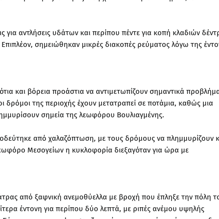
ς για αντλήσεις υδάτων και περίπου πέντε για κοπή κλαδιών δέν
. Επιπλέον, σημειώθηκαν μικρές διακοπές ρεύματος λόγω της έντ
α νότια και βόρεια προάστια να αντιμετωπίζουν σημαντικά προβλήμ
 δρόμοι της περιοχής έχουν μετατραπεί σε ποτάμια, καθώς μια
λημμυρίσουν σημεία της λεωφόρου Βουλιαγμένης.
νοδεύτηκε από χαλαζόπτωση, με τους δρόμους να πλημμυρίζουν κ
 Λεωφόρο Μεσογείων η κυκλοφορία διεξαγόταν για ώρα με
άτρας από ξαφνική ανεμοθύελλα με βροχή που έπληξε την πόλη τ
αίτερα έντονη για περίπου δύο λεπτά, με ριπές ανέμου υψηλής