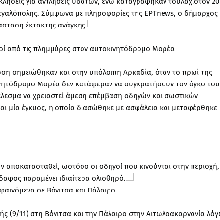
κλήσεις για αντλήσεις υδάτων, ενώ καταγράφηκαν τουλάχιστον 20
εγαλόπολης. Σύμφωνα με πληροφορίες της ΕΡΤnews, ο δήμαρχος 
τάσταση έκτακτης ανάγκης.
γοί από τις πλημμύρες στον αυτοκινητόδρομο Μορέα
η σημειώθηκαν και στην υπόλοιπη Αρκαδία, όταν το πρωί της
νητόδρομο Μορέα δεν κατάφεραν να συγκρατήσουν τον όγκο του
έλεσμα να χρειαστεί άμεση επέμβαση οδηγών και σωστικών
αι μία έγκυος, η οποία διασώθηκε με ασφάλεια και μεταφέρθηκε
.
ν αποκατασταθεί, ωστόσο οι οδηγοί που κινούνται στην περιοχή,
δαφος παραμένει ιδιαίτερα ολισθηρό.
φαινόμενα σε Βόνιτσα και Πάλαιρο
ής (9/11) στη Βόνιτσα και την Πάλαιρο στην Αιτωλοακαρνανία λό