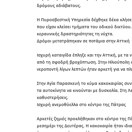
δρόμους αδιάβατους.
Η Πυροσβεστική Υπηρεσία δέχθηκε δέκα κλήσει
που είχαν κλείσει τμήματα του οδικού δικτύου
κεραυνικής δραστηριότητας τη νύχτα.
Δρόμοι μετατράπηκαν σε ποτάμια στην Αττική
Ισχυρή καταιγίδα έπληξε και την Αττική, με τ
από τη σφοδρή βροχόπτωση. Στην Ηλιούπολη οι
νεροποντή λίγων λεπτών ήταν αρκετή για να π
Στην Αγία Παρασκευή το κύμα κακοκαιρίας συ
τα αυτοκίνητα να κινούνται με δυσκολία. Στη
καθυστερήσεις.
Ισχυρή ανεμοθύελλα στο κέντρο της Πάτρας
Αρκετές ζημιές προκλήθηκαν στο κέντρο της Π
μεσημέρι της Δευτέρας. Η κακοκαιρία ήταν ιδι