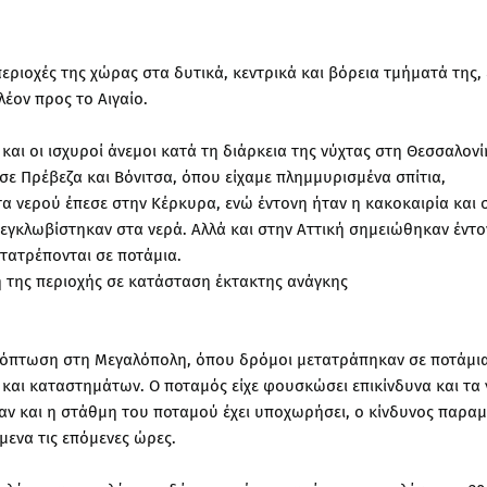
εριοχές της χώρας στα δυτικά, κεντρικά και βόρεια τμήματά της,
έον προς το Αιγαίο.
ι οι ισχυροί άνεμοι κατά τη διάρκεια της νύχτας στη Θεσσαλονί
ε Πρέβεζα και Βόνιτσα, όπου είχαμε πλημμυρισμένα σπίτια,
α νερού έπεσε στην Κέρκυρα, ενώ έντονη ήταν η κακοκαιρία και 
 εγκλωβίστηκαν στα νερά. Αλλά και στην Αττική σημειώθηκαν έντ
τατρέπονται σε ποτάμια.
 της περιοχής σε κατάσταση έκτακτης ανάγκης
όπτωση στη Μεγαλόπολη, όπου δρόμοι μετατράπηκαν σε ποτάμια
 και καταστημάτων. Ο ποταμός είχε φουσκώσει επικίνδυνα και τα
ν και η στάθμη του ποταμού έχει υποχωρήσει, ο κίνδυνος παραμέ
μενα τις επόμενες ώρες.