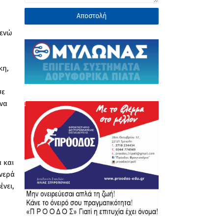
 ενώ
κη,
σε
ονα
 και
 νερά
νει,