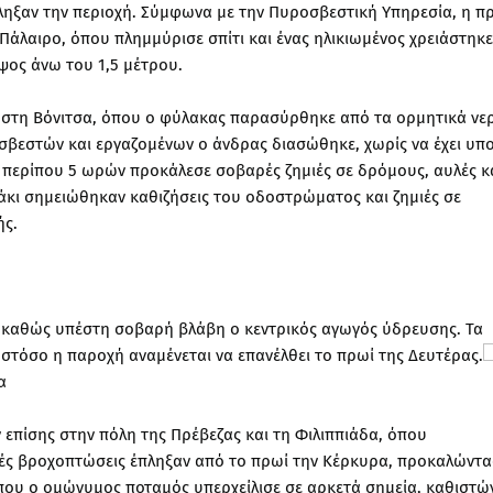
ηξαν την περιοχή. Σύμφωνα με την Πυροσβεστική Υπηρεσία, η π
άλαιρο, όπου πλημμύρισε σπίτι και ένας ηλικιωμένος χρειάστηκε
ύψος άνω του 1,5 μέτρου.
τά στη Βόνιτσα, όπου ο φύλακας παρασύρθηκε από τα ορμητικά νε
βεστών και εργαζομένων ο άνδρας διασώθηκε, χωρίς να έχει υπο
περίπου 5 ωρών προκάλεσε σοβαρές ζημιές σε δρόμους, αυλές κ
ράκι σημειώθηκαν καθιζήσεις του οδοστρώματος και ζημιές σε
ής.
ό, καθώς υπέστη σοβαρή βλάβη ο κεντρικός αγωγός ύδρευσης. Τα
στόσο η παροχή αναμένεται να επανέλθει το πρωί της Δευτέρας.
α
πίσης στην πόλη της Πρέβεζας και τη Φιλιππιάδα, όπου
ρές βροχοπτώσεις έπληξαν από το πρωί την Κέρκυρα, προκαλώντα
ου ο ομώνυμος ποταμός υπερχείλισε σε αρκετά σημεία, καθιστώ