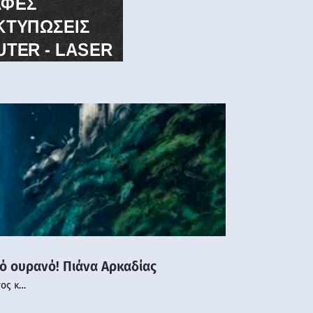
νό ουρανό! Πιάνα Αρκαδίας
νος κ…