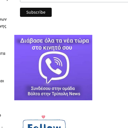
τρων
ονης
ατα
αι
ο