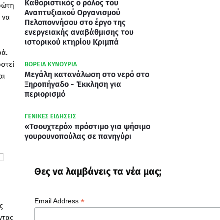
Καθοριστικός ο ρόλος του
ρώτη
Αναπτυξιακού Οργανισμού
 να
Πελοποννήσου στο έργο της
ενεργειακής αναβάθμισης του
ιστορικού κτηρίου Κριμπά
ρά.
στεί
ΒΟΡΕΙΑ ΚΥΝΟΥΡΙΑ
Μεγάλη κατανάλωση στο νερό στο
αι
Ξηροπήγαδο - Έκκληση για
περιορισμό
ΓΕΝΙΚΕΣ ΕΙΔΗΣΕΙΣ
«Τσουχτερό» πρόστιμο για ψήσιμο
γουρουνοπούλας σε πανηγύρι
Θες να λαμβάνεις τα νέα μας;
*
Email Address
ς
ντας