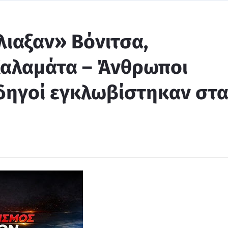
λιαξαν» Βόνιτσα,
Καλαμάτα – Άνθρωποι
δηγοί εγκλωβίστηκαν στ