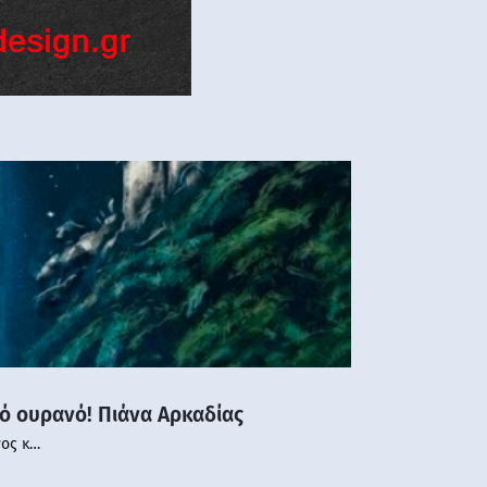
νό ουρανό! Πιάνα Αρκαδίας
νος κ…