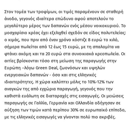
Στον τομέα των τροφίμων, οι τιμές παραμένουν σε σταθερή
άνοδο, γεγονός ιδιαίτερα επώδυνο αφού αποτελούν το
μεγαλύτερο μέρος των δαπανών ενός μέσου νοικοκυριού. Το
μοσχαρίσιο κρέας έχει εξελιχθεί σχεδόν σε είδος πολυτελείας:
ο κιμάς, που πριν από έναν χρόνο κόστιζε 8 ευρώ το κιλό,
σήμερα πωλείται από 12 έως 15 ευρώ, με τη σπαλομίτα να
φτάνει ακόμη και τα 20 ευρώ στα συνοικιακά κρεοπωλεία. Οι
αιτίες βρίσκονται τόσο στη μείωση της παραγωγής στην
Ευρώπη –λόγω Green Deal, ζωονόσων και υψηλών
ενεργειακών δαπανών - όσο και στις ελληνικές
ιδιαιτερότητες. Η χώρα καλύπτει μόλις το 10%-12% των
αναγκών της από εγχώρια παραγωγή, γεγονός που την
καθιστά ευάλωτη σε διαταραχές στις εισαγωγές. Οι μειώσεις
παραγωγής σε Γαλλία, Γερμανία και Ολλανδία οδήγησαν σε
αύξηση των τιμών κατά περίπου 30% σε ευρωπαϊκό επίπεδο,
με τις ελληνικές εισαγωγές να γίνονται πολύ πιο ακριβές.