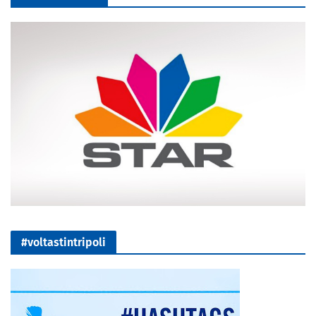
#voltastintripoli