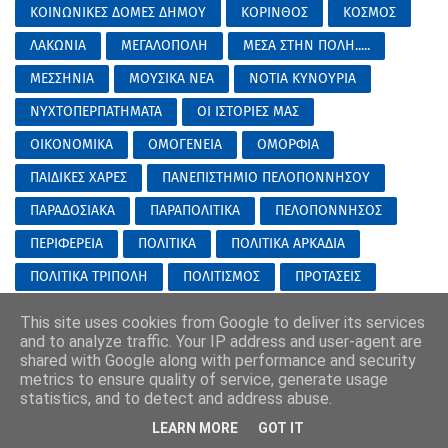
ΚΟΙΝΩΝΙΚΕΣ ΔΟΜΕΣ ΔΗΜΟΥ
ΚΟΡΙΝΘΟΣ
ΚΟΣΜΟΣ
ΛΑΚΩΝΙΑ
ΜΕΓΑΛΟΠΟΛΗ
ΜΕΣΑ ΣΤΗΝ ΠΟΛΗ.....
ΜΕΣΣΗΝΙΑ
ΜΟΥΣΙΚΑ ΝΕΑ
ΝΟΤΙΑ ΚΥΝΟΥΡΙΑ
ΝΥΧΤΟΠΕΡΠΑΤΗΜΑΤΑ
ΟΙ ΙΣΤΟΡΙΕΣ ΜΑΣ
ΟΙΚΟΝΟΜΙΚΑ
ΟΜΟΓΕΝΕΙΑ
ΟΜΟΡΦΙΑ
ΠΑΙΔΙΚΕΣ ΧΑΡΕΣ
ΠΑΝΕΠΙΣΤΗΜΙΟ ΠΕΛΟΠΟΝΝΗΣΟΥ
ΠΑΡΑΔΟΣΙΑΚΑ
ΠΑΡΑΠΟΛΙΤΙΚΑ
ΠΕΛΟΠΟΝΝΗΣΟΣ
ΠΕΡΙΦΕΡΕΙΑ
ΠΟΛΙΤΙΚΑ
ΠΟΛΙΤΙΚΑ ΑΡΚΑΔΙΑ
ΠΟΛΙΤΙΚΑ ΤΡΙΠΟΛΗ
ΠΟΛΙΤΙΣΜΟΣ
ΠΡΟΤΑΣΕΙΣ
ΠΡΩΤΟΣΕΛΙΔΑ
ΣΑΝ ΣΗΜΕΡΑ
ΣΑΟΟ
This site uses cookies from Google to deliver its services
and to analyze traffic. Your IP address and user-agent are
ΣΙΝΕΜΑ ΤΑΙΝΙΕΣ
ΣΤΡΑΤΟΣ
ΣΥΝΑΥΛΙΕΣ
shared with Google along with performance and security
ΣΥΝΕΝΤΕΥΞΕΙΣ
ΣΥΝΤΑΓΕΣ
ΤΑ ΝΕΑ ΤΟΥ ΕΟΣ
metrics to ensure quality of service, generate usage
statistics, and to detect and address abuse.
ΤΑΞΙΔΙΑ-ΕΚΔΡΟΜΕΣ
ΤΕΧΝΕΣ
ΤΕΧΝΟΛΟΓΙΑ
LEARN MORE
GOT IT
ΤΗΛΕΟΡΑΣΗ
ΤΙ ΑΞΙΖΕΙ
ΤΟ SITE/BLOG ΤΟΥ ΜΗΝΑ