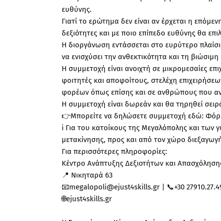
ευθύνης.
Γιατί το ερώτημα δεν είναι αν έρχεται η επόμεν
δεξιότητες και με ποιο επίπεδο ευθύνης θα επ
Η διοργάνωση εντάσσεται στο ευρύτερο πλαίσι
να ενισχύσει την ανθεκτικότητα και τη βιώσιμ
Η συμμετοχή είναι ανοιχτή σε μικρομεσαίες επ
φοιτητές και αποφοίτους, στελέχη επιχειρήσε
φορέων όπως επίσης και σε ανθρώπους που αν
Η συμμετοχή είναι δωρεάν και θα τηρηθεί σειρ
👉Μπορείτε να δηλώσετε συμμετοχή εδώ: Φό
i️ Για του κατοίκους της Μεγαλόπολης και των
μετακίνησης, προς και από τον χώρο διεξαγωγή
Για περισσότερες πληροφορίες:
Κέντρο Ανάπτυξης Δεξιοτήτων και Απασχόλησ
📍 Νικηταρά 63
📧megalopoli@ejust4skills.gr | 📞+30 27910.27.4
🌐ejust4skills.gr