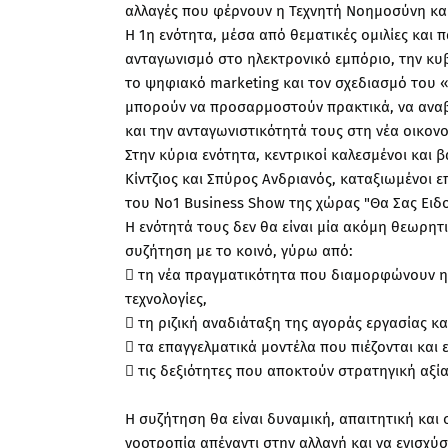
αλλαγές που φέρνουν η Τεχνητή Νοημοσύνη και 
Η 1η ενότητα, μέσα από θεματικές ομιλίες και 
ανταγωνισμό στο ηλεκτρονικό εμπόριο, την κυ
το ψηφιακό marketing και τον σχεδιασμό του «e
μπορούν να προσαρμοστούν πρακτικά, να αναβα
και την ανταγωνιστικότητά τους στη νέα οικον
Στην κύρια ενότητα, κεντρικοί καλεσμένοι και β
Κίντζιος και Σπύρος Ανδριανός, καταξιωμένοι ε
του Νο1 Business Show της χώρας "Θα Σας Ειδ
Η ενότητά τους δεν θα είναι μία ακόμη θεωρητ
συζήτηση με το κοινό, γύρω από:
 τη νέα πραγματικότητα που διαμορφώνουν η
τεχνολογίες,
 τη ριζική αναδιάταξη της αγοράς εργασίας κα
 τα επαγγελματικά μοντέλα που πιέζονται και 
 τις δεξιότητες που αποκτούν στρατηγική αξί
Η συζήτηση θα είναι δυναμική, απαιτητική και 
νοοτροπία απέναντι στην αλλαγή και να ενισχύ