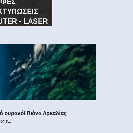
νό ουρανό! Πιάνα Αρκαδίας
νος κ…