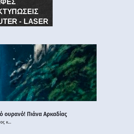
νό ουρανό! Πιάνα Αρκαδίας
νος κ…