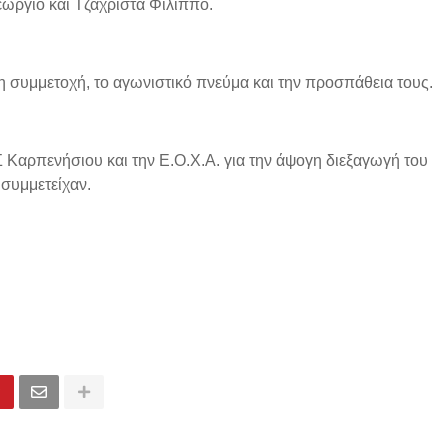
εώργιο και Τζαχρίστα Φίλιππο.
η συμμετοχή, το αγωνιστικό πνεύμα και την προσπάθεια τους.
Καρπενήσιου και την Ε.Ο.Χ.Α. για την άψογη διεξαγωγή του
συμμετείχαν.