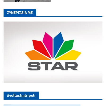
ΣΥΝΕΡΓΑΣΙΑ ΜΕ
#voltastintripoli