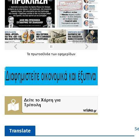
Τα
πρωτοσέλιδα
των
εφημερίδων
Se
Translate