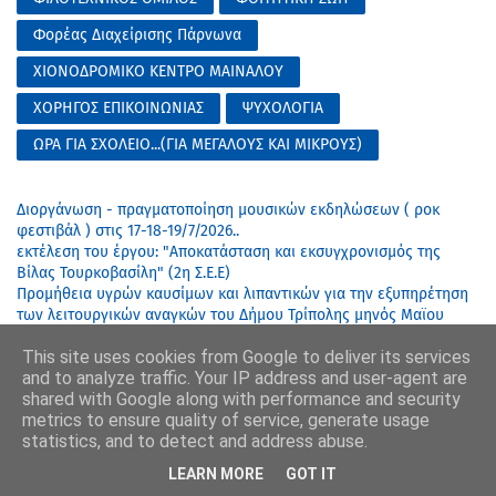
Φορέας Διαχείρισης Πάρνωνα
ΧΙΟΝΟΔΡΟΜΙΚΟ ΚΕΝΤΡΟ ΜΑΙΝΑΛΟΥ
ΧΟΡΗΓΟΣ ΕΠΙΚΟΙΝΩΝΙΑΣ
ΨΥΧΟΛΟΓΙΑ
ΩΡΑ ΓΙΑ ΣΧΟΛΕΙΟ...(ΓΙΑ ΜΕΓΑΛΟΥΣ ΚΑΙ ΜΙΚΡΟΥΣ)
Διοργάνωση - πραγματοποίηση μουσικών εκδηλώσεων ( ροκ
φεστιβάλ ) στις 17-18-19/7/2026..
εκτέλεση του έργου: "Αποκατάσταση και εκσυγχρονισμός της
Βίλας Τουρκοβασίλη" (2η Σ.Ε.Ε)
Προμήθεια υγρών καυσίμων και λιπαντικών για την εξυπηρέτηση
των λειτουργικών αναγκών του Δήμου Τρίπολης μηνός Μαϊου
2026 (Σύμβαση με αρ. 28345/02-09-2024)
This site uses cookies from Google to deliver its services
Παροχή κτηνιατρικών υπηρεσιών στα πλαίσια του προγράμματος
and to analyze traffic. Your IP address and user-agent are
προστασίας αδέσποτων ζώων στο ενδιαίτημα του Δήμου Τρίπολης
shared with Google along with performance and security
για το διάστημα από 4/6/2026 - 3/7/2026.. (Αριθ. μελέτης 25/2026 -
metrics to ensure quality of service, generate usage
Συμβ. 12502/4-5-2026 - 3Η ΠΙΣΤΟΠΟΙΗΣΗ ΕΡΓΑΣΙΩΝ)
statistics, and to detect and address abuse.
LEARN MORE
GOT IT
Φόρτωση...