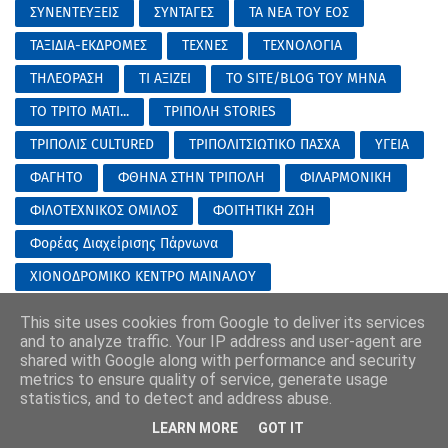
ΣΥΝΕΝΤΕΥΞΕΙΣ
ΣΥΝΤΑΓΕΣ
ΤΑ ΝΕΑ ΤΟΥ ΕΟΣ
ΤΑΞΙΔΙΑ-ΕΚΔΡΟΜΕΣ
ΤΕΧΝΕΣ
ΤΕΧΝΟΛΟΓΙΑ
ΤΗΛΕΟΡΑΣΗ
ΤΙ ΑΞΙΖΕΙ
ΤΟ SITE/BLOG ΤΟΥ ΜΗΝΑ
ΤΟ ΤΡΙΤΟ ΜΑΤΙ...
ΤΡΙΠΟΛΗ STORIES
ΤΡΙΠΟΛΙΣ CULTURED
ΤΡΙΠΟΛΙΤΣΙΩΤΙΚΟ ΠΑΣΧΑ
ΥΓΕΙΑ
ΦΑΓΗΤΟ
ΦΘΗΝΑ ΣΤΗΝ ΤΡΙΠΟΛΗ
ΦΙΛΑΡΜΟΝΙΚΗ
ΦΙΛΟΤΕΧΝΙΚΟΣ ΟΜΙΛΟΣ
ΦΟΙΤΗΤΙΚΗ ΖΩΗ
Φορέας Διαχείρισης Πάρνωνα
ΧΙΟΝΟΔΡΟΜΙΚΟ ΚΕΝΤΡΟ ΜΑΙΝΑΛΟΥ
ΧΟΡΗΓΟΣ ΕΠΙΚΟΙΝΩΝΙΑΣ
ΨΥΧΟΛΟΓΙΑ
This site uses cookies from Google to deliver its services
and to analyze traffic. Your IP address and user-agent are
ΩΡΑ ΓΙΑ ΣΧΟΛΕΙΟ...(ΓΙΑ ΜΕΓΑΛΟΥΣ ΚΑΙ ΜΙΚΡΟΥΣ)
shared with Google along with performance and security
metrics to ensure quality of service, generate usage
statistics, and to detect and address abuse.
καταβολή οδοιπορικών εξόδων για την κάλυψη των εξόδων
μετακίνησης του υπαλλήλου Χριστόπουλου Βασίλειου στις 07-08-
LEARN MORE
GOT IT
2026 στον Οικισμό Βυζίκι Δήμου Γορτυνίας