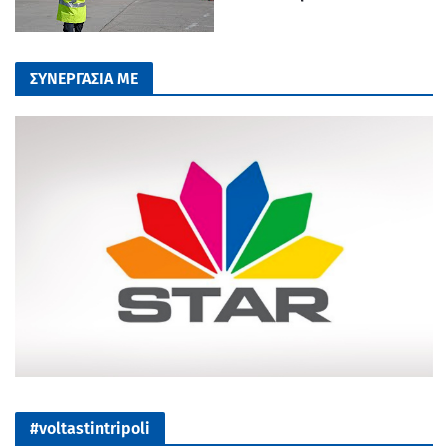
ΣΥΝΕΡΓΑΣΙΑ ΜΕ
#voltastintripoli