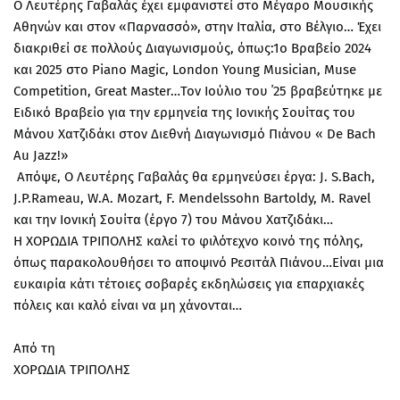
Ο Λευτέρης Γαβαλάς έχει εμφανιστεί στο Μέγαρο Μουσικής
Αθηνών και στον «Παρνασσό», στην Ιταλία, στο Βέλγιο… Έχει
διακριθεί σε πολλούς Διαγωνισμούς, όπως:1ο Βραβείο 2024
και 2025 στο Piano Magic, London Young Musician, Muse
Competition, Great Master…Τον Ιούλιο του ΄25 βραβεύτηκε με
Ειδικό Βραβείο για την ερμηνεία της Ιονικής Σουίτας του
Μάνου Χατζιδάκι στον Διεθνή Διαγωνισμό Πιάνου « De Bach
Au Jazz!»
Απόψε, Ο Λευτέρης Γαβαλάς θα ερμηνεύσει έργα: J. S.Bach,
J.P.Rameau, W.A. Mozart, F. Mendelssohn Bartoldy, M. Ravel
και την Ιονική Σουίτα (έργο 7) του Μάνου Χατζιδάκι…
Η ΧΟΡΩΔΙΑ ΤΡΙΠΟΛΗΣ καλεί το φιλότεχνο κοινό της πόλης,
όπως παρακολουθήσει το αποψινό Ρεσιτάλ Πιάνου…Είναι μια
ευκαιρία κάτι τέτοιες σοβαρές εκδηλώσεις για επαρχιακές
πόλεις και καλό είναι να μη χάνονται…
Από τη
ΧΟΡΩΔΙΑ ΤΡΙΠΟΛΗΣ