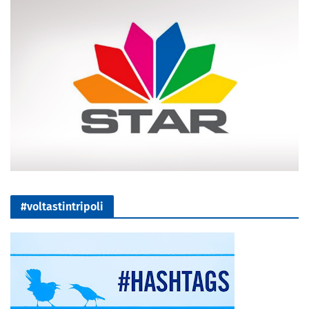
#voltastintripoli