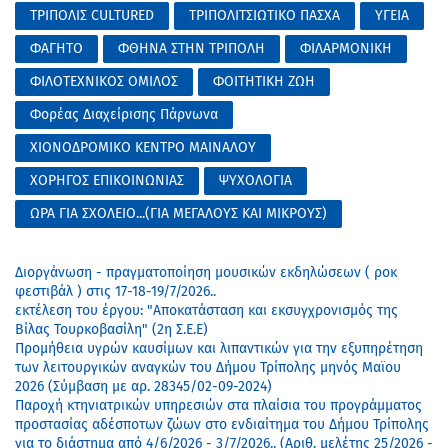
ΤΡΙΠΟΛΙΣ CULTURED
ΤΡΙΠΟΛΙΤΣΙΩΤΙΚΟ ΠΑΣΧΑ
ΥΓΕΙΑ
ΦΑΓΗΤΟ
ΦΘΗΝΑ ΣΤΗΝ ΤΡΙΠΟΛΗ
ΦΙΛΑΡΜΟΝΙΚΗ
ΦΙΛΟΤΕΧΝΙΚΟΣ ΟΜΙΛΟΣ
ΦΟΙΤΗΤΙΚΗ ΖΩΗ
Φορέας Διαχείρισης Πάρνωνα
ΧΙΟΝΟΔΡΟΜΙΚΟ ΚΕΝΤΡΟ ΜΑΙΝΑΛΟΥ
ΧΟΡΗΓΟΣ ΕΠΙΚΟΙΝΩΝΙΑΣ
ΨΥΧΟΛΟΓΙΑ
ΩΡΑ ΓΙΑ ΣΧΟΛΕΙΟ...(ΓΙΑ ΜΕΓΑΛΟΥΣ ΚΑΙ ΜΙΚΡΟΥΣ)
Διοργάνωση - πραγματοποίηση μουσικών εκδηλώσεων ( ροκ
φεστιβάλ ) στις 17-18-19/7/2026..
εκτέλεση του έργου: "Αποκατάσταση και εκσυγχρονισμός της
Βίλας Τουρκοβασίλη" (2η Σ.Ε.Ε)
Προμήθεια υγρών καυσίμων και λιπαντικών για την εξυπηρέτηση
των λειτουργικών αναγκών του Δήμου Τρίπολης μηνός Μαϊου
2026 (Σύμβαση με αρ. 28345/02-09-2024)
Παροχή κτηνιατρικών υπηρεσιών στα πλαίσια του προγράμματος
προστασίας αδέσποτων ζώων στο ενδιαίτημα του Δήμου Τρίπολης
για το διάστημα από 4/6/2026 - 3/7/2026.. (Αριθ. μελέτης 25/2026 -