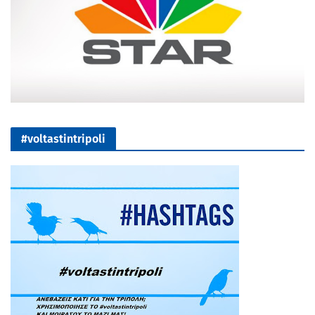
#voltastintripoli