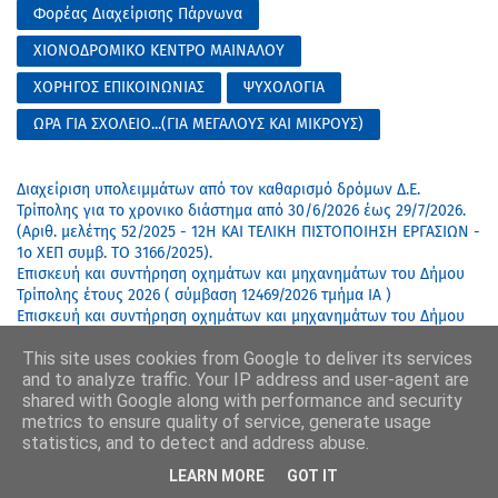
Φορέας Διαχείρισης Πάρνωνα
ΧΙΟΝΟΔΡΟΜΙΚΟ ΚΕΝΤΡΟ ΜΑΙΝΑΛΟΥ
ΧΟΡΗΓΟΣ ΕΠΙΚΟΙΝΩΝΙΑΣ
ΨΥΧΟΛΟΓΙΑ
ΩΡΑ ΓΙΑ ΣΧΟΛΕΙΟ...(ΓΙΑ ΜΕΓΑΛΟΥΣ ΚΑΙ ΜΙΚΡΟΥΣ)
Διαχείριση υπολειμμάτων από τον καθαρισμό δρόμων Δ.Ε.
Τρίπολης για το χρονικο διάστημα από 30/6/2026 έως 29/7/2026.
(Aριθ. μελέτης 52/2025 - 12Η ΚΑΙ ΤΕΛΙΚΗ ΠΙΣΤΟΠΟΙΗΣΗ ΕΡΓΑΣΙΩΝ -
1ο ΧΕΠ συμβ. ΤΟ 3166/2025).
Επισκευή και συντήρηση οχημάτων και μηχανημάτων του Δήμου
Τρίπολης έτους 2026 ( σύμβαση 12469/2026 τμήμα ΙΑ )
Επισκευή και συντήρηση οχημάτων και μηχανημάτων του Δήμου
Τρίπολης έτους 2026 ( σύμβαση 12464/2026 τμήμα Ε )
This site uses cookies from Google to deliver its services
Επισκευή και συντήρηση οχημάτων και μηχανημάτων του Δήμου
and to analyze traffic. Your IP address and user-agent are
Τρίπολης έτους 2026 ( σύμβαση 12462/2026 τμήμα Γ )
shared with Google along with performance and security
metrics to ensure quality of service, generate usage
Έγκριση δαπανών που έχουν γίνει από την παγία προκαταβολή για
statistics, and to detect and address abuse.
το 8ο Δημοτικό Σχολείο Τρίπολης.
Αποδοχή επιχορήγησης.
LEARN MORE
GOT IT
Διαγραφή βεβαιωμένης οφειλής από Έσοδα Δημοτικού