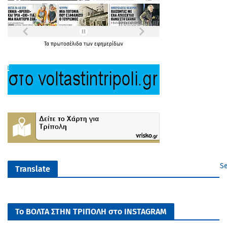
Τα
πρωτοσέλιδα
των
εφημερίδων
Se
Translate
Το ΒΟΛΤΑ ΣΤΗΝ ΤΡΙΠΟΛΗ στο INSTAGRAM