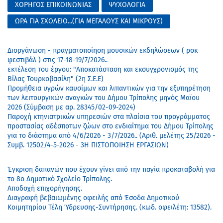
ΧΟΡΗΓΟΣ ΕΠΙΚΟΙΝΩΝΙΑΣ
ΨΥΧΟΛΟΓΙΑ
ΩΡΑ ΓΙΑ ΣΧΟΛΕΙΟ...(ΓΙΑ ΜΕΓΑΛΟΥΣ ΚΑΙ ΜΙΚΡΟΥΣ)
Διοργάνωση - πραγματοποίηση μουσικών εκδηλώσεων ( ροκ
φεστιβάλ ) στις 17-18-19/7/2026..
εκτέλεση του έργου: "Αποκατάσταση και εκσυγχρονισμός της
Βίλας Τουρκοβασίλη" (2η Σ.Ε.Ε)
Προμήθεια υγρών καυσίμων και λιπαντικών για την εξυπηρέτηση
των λειτουργικών αναγκών του Δήμου Τρίπολης μηνός Μαϊου
2026 (Σύμβαση με αρ. 28345/02-09-2024)
Παροχή κτηνιατρικών υπηρεσιών στα πλαίσια του προγράμματος
προστασίας αδέσποτων ζώων στο ενδιαίτημα του Δήμου Τρίπολης
για το διάστημα από 4/6/2026 - 3/7/2026.. (Αριθ. μελέτης 25/2026 -
Συμβ. 12502/4-5-2026 - 3Η ΠΙΣΤΟΠΟΙΗΣΗ ΕΡΓΑΣΙΩΝ)
Έγκριση δαπανών που έχουν γίνει από την παγία προκαταβολή για
το 8ο Δημοτικό Σχολείο Τρίπολης.
Αποδοχή επιχορήγησης.
Διαγραφή βεβαιωμένης οφειλής από Έσοδα Δημοτικού
Κοιμητηρίου Τέλη Ύδρευσης-Συντήρησης. (κωδ. οφειλέτη: 13582).