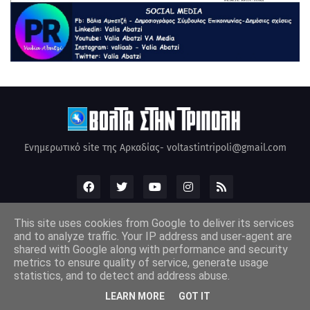
Ενημερωτικό site της Αρκαδίας- voltastintripoli@gmail.com
This site uses cookies from Google to deliver its services
and to analyze traffic. Your IP address and user-agent are
Design by -
VoltastinTripoli
Copyright © VoltastinTripoli by Valia
shared with Google along with performance and security
Abatzi Created by Valia Abatzi (2010)
metrics to ensure quality of service, generate usage
statistics, and to detect and address abuse.
LEARN MORE
GOT IT