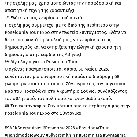
της σχολής μας, χρησιμοποιώντας την παραδοσιακή και
απαιτητική τέχνη της χαρακτικής!
📍 Ελάτε να μας γνωρίσετε από κοντά!
Η σχολή μας συμμετέχει με το δικό της περίπτερο στην
Poseidonia Tour Expo στην πλατεία Συντάγματος. Ελάτε να
δείτε από κοντά τη δουλειά μας, να γνωρίσετε τους
δημιουργούς και να στηρίξετε την ελληνική χειροποίητη
δημιουργία στην καρδιά της Αθήνας!
🎯 Λίγα λόγια για το Posidonia Tour:
Ο αγώνας πραγματοποιείται αύριο, 30 Μαΐου 2026,
καλύπτοντας μια συναρπαστική παράκτια διαδρομή 68
χιλιομέτρων από το ιστορικό Σύνταγμα έως τον μαγευτικό
Ναό του Ποσειδώνα στο Ακρωτήριο Σούνιο, συνδυάζοντας
τον αθλητισμό, τον πολιτισμό και έναν βαθύ σκοπό.
📸 Στη φωτογραφία: Στιγμιότυπο από το περίπτερό μας στην
Poseidonia Tour Expo στο Σύνταγμα!
#SAEKSdemnitsas #Posidonia2026 #PosidoniaTour
#HandmadeJewelry #Silversmithing #Stemnitsa #Syntagma