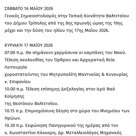
ΣΆΒΒΑΤΟ 16 ΜΑΐΟΥ 2026
Γενικός Σημαιοστολισμός στην Τοπική Κοινότητα Βαλτετσίου
του Δήμου Τρίπολης από της 8ης πρωινής ώρας της 16ης
μέχρι και την δύση του ηλίου της 17ης Μαΐου 2026.
ΚΥΡΙΑΚΉ 17 ΜΑΐΟΥ 2026
07:00 π.μ. Θα σημάνουν χαρμόσυνα οι καμπάνες του Ναού.
Τέλεση ακολουθίας του Όρθρου και Αρχιερατική θεία
Λειτουργία
χοροστατούντος του Μητροπολίτη Μαντινείας & Κυνουρίας
κ. Επιφανίου
10.00 π.μ. Τέλεση επίσημης Δοξολογίας στον Ιερό Ναό
Κοίμησης
της Θεοτόκου Βαλτετσίου.
10.15 π.μ. Επιμνημόσυνη δέηση στο χώρο του Μνημείου των
Ηρώων.
10.30 π.μ. Εκφώνηση Πανηγυρικού της ημέρας από τον
κ. Κωνσταντίνο Κόκκορη, Δρ. Μεταλλειολόγος Μηχανικός